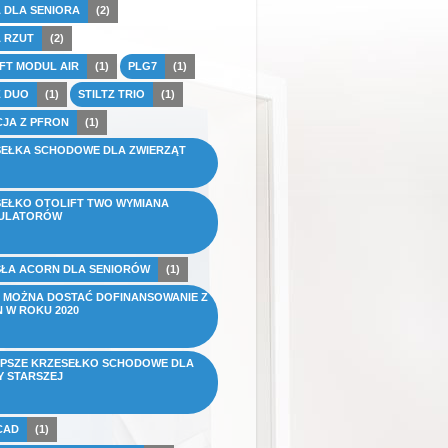
 DLA SENIORA
(2)
 RZUT
(2)
FT MODUL AIR
(1)
PLG7
(1)
Z DUO
(1)
STILTZ TRIO
(1)
JA Z PFRON
(1)
EŁKA SCHODOWE DLA ZWIERZĄT
EŁKO OTOLIFT TWO WYMIANA
ULATORÓW
ŁA ACORN DLA SENIORÓW
(1)
 MOŻNA DOSTAĆ DOFINANSOWANIE Z
 W ROKU 2020
PSZE KRZESEŁKO SCHODOWE DLA
 STARSZEJ
 CAD
(1)