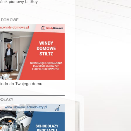
śnik pionowy LiftBoy...
Y DOMOWE
inda do Twojego domu
DOŁAZY