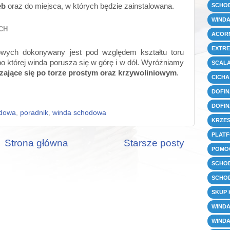
SCHO
eb
oraz do miejsca, w których będzie zainstalowana.
WIND
YCH
ACORN
EXTRE
owych dokonywany jest pod względem kształtu toru
po której winda porusza się w górę i w dół. Wyróżniamy
SCAL
ające się po torze prostym oraz krzywoliniowym
.
CICHA
DOFIN
DOFIN
odowa
,
poradnik
,
winda schodowa
KRZE
PLAT
Strona główna
Starsze posty
POMOC
SCHOD
SCHO
SKUP
WIND
WIND