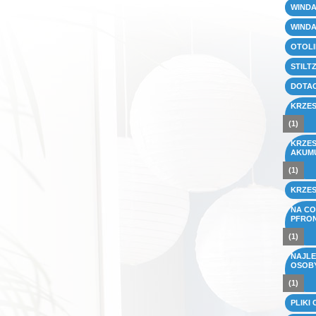
WINDA
WINDA
OTOLI
STILT
DOTAC
KRZES
(1)
KRZES
AKUM
(1)
KRZES
NA CO
PFRON
(1)
NAJLE
OSOBY
(1)
PLIKI