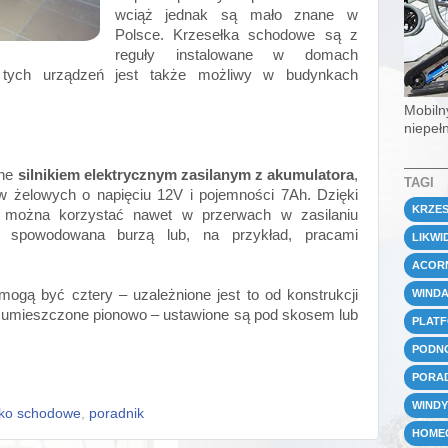
wciąż jednak są mało znane w
Polsce. Krzesełka schodowe są z
reguły instalowane w domach
tych urządzeń jest także możliwy w budynkach
Mobiln
niepeł
ane
silnikiem elektrycznym zasilanym z akumulatora
,
TAGI
w żelowych o napięciu 12V i pojemności 7Ah. Dzięki
KRZE
a można korzystać nawet w przerwach w zasilaniu
 spowodowana burzą lub, na przykład, pracami
LIKWI
ACORN
WIND
ogą być cztery – uzależnione jest to od konstrukcji
ć umieszczone pionowo – ustawione są pod skosem lub
PLAT
PODN
PORA
WINDY
łko schodowe
,
poradnik
HOME