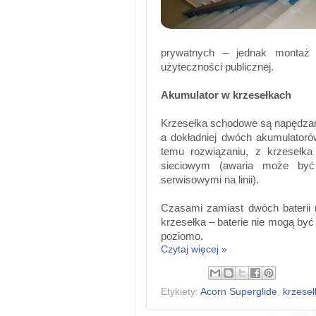
prywatnych – jednak montaż 
użyteczności publicznej.
Akumulator w krzesełkach
Krzesełka schodowe są napędz
a dokładniej dwóch akumulatoró
temu rozwiązaniu, z krzesełk
sieciowym (awaria może być
serwisowymi na linii).
Czasami zamiast dwóch baterii m
krzesełka – baterie nie mogą by
poziomo.
Czytaj więcej »
Etykiety:
Acorn Superglide
,
krzese