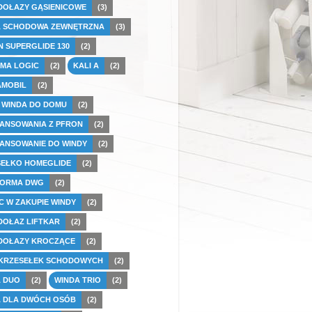
DOŁAZY GĄSIENICOWE
(3)
A SCHODOWA ZEWNĘTRZNA
(3)
 SUPERGLIDE 130
(2)
MA LOGIC
(2)
KALI A
(2)
AMOBIL
(2)
 WINDA DO DOMU
(2)
ANSOWANIA Z PFRON
(2)
ANSOWANIE DO WINDY
(2)
SEŁKO HOMEGLIDE
(2)
FORMA DWG
(2)
 W ZAKUPIE WINDY
(2)
OŁAZ LIFTKAR
(2)
DOŁAZY KROCZĄCE
(2)
 KRZESEŁEK SCHODOWYCH
(2)
A DUO
(2)
WINDA TRIO
(2)
A DLA DWÓCH OSÓB
(2)