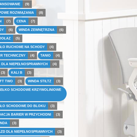
NANSOWANIE
(9)
POWE ROZWIĄZANIA
(8)
N
(7)
CENA
(7)
OY
(6)
WINDA ZEWNĘTRZNA
(6)
DOŁAZ
(5)
SŁO RUCHOME NA SCHODY
(4)
R TECHNICZNY
(4)
TANIO
(4)
 DLA NIEPEŁNOSPRAWNYCH
(4)
(3)
KALI B
(3)
FT TWO
(3)
WINDA STILTZ
(3)
SEŁKO SCHODOWE KRZYWOLINIOWE
SŁO SCHODOWE DO BLOKU
(3)
DACJA BARIER W PRZYCHODNI
(3)
INDA
(3)
ZD DLA NIEPEŁNOSPRAWNYCH
(3)