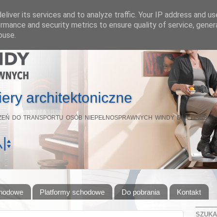
liver its services and to analyze traffic. Your IP address and u
rmance and security metrics to ensure quality of service, gene
buse.
ery architektoniczne
eń do transportu osób niepełnosprawnych windy dla osób
chodowe
Platformy schodowe
Do pobrania
Kontakt
SZUKA