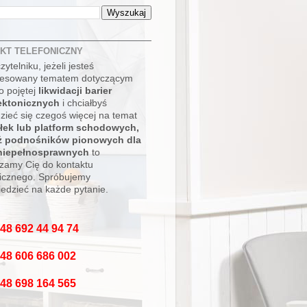
KT TELEFONICZNY
zytelniku, jeżeli jesteś
resowany tematem dotyczącym
o pojętej
likwidacji barier
ektonicznych
i chciałbyś
zieć się czegoś więcej na temat
łek lub platform schodowych,
eż podnośników pionowych dla
niepełnosprawnych
to
zamy Cię do kontaktu
nicznego. Spróbujemy
edzieć na każde pytanie.
+ 48 692 44 94 74
+ 48 606 686 002
+ 48 698 164 565