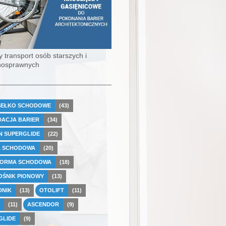
y transport osób starszych i
nosprawnych
SEŁKO SCHODOWE
(43)
DACJA BARIER
(34)
 SUPERGLIDE
(22)
A SCHODOWA
(20)
FORMA SCHODOWA
(18)
OŚNIK PIONOWY
(13)
DNIK
(13)
OTOLIFT
(11)
(11)
ASCENDOR
(9)
GLIDE
(9)