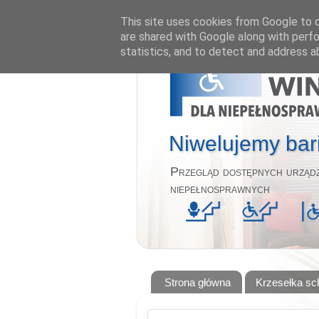
This site uses cookies from Google to de
are shared with Google along with perfo
statistics, and to detect and address a
Niwelujemy bari
Przegląd dostępnych urządz
niepełnosprawnych
Strona główna
Krzesełka s