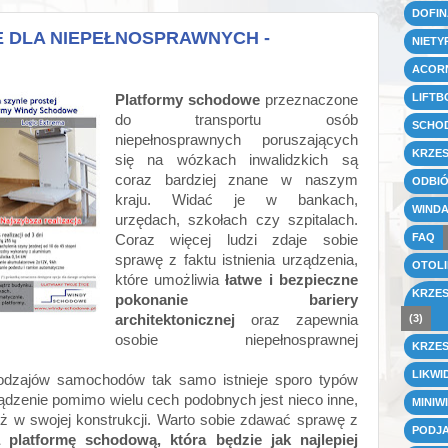
DOFI
 DLA NIEPEŁNOSPRAWNYCH -
NIETY
ACOR
LIFTB
Platformy schodowe
przeznaczone
do transportu osób
SCHO
niepełnosprawnych poruszających
KRZE
się na wózkach inwalidzkich są
coraz bardziej znane w naszym
ODBIÓ
kraju. Widać je w bankach,
WINDA
urzędach, szkołach czy szpitalach.
FAQ
Coraz więcej ludzi zdaje sobie
sprawę z faktu istnienia urządzenia,
OTOLI
które umożliwia
łatwe i bezpieczne
KRZE
pokonanie bariery
(3)
architektonicznej
oraz zapewnia
osobie niepełnosprawnej
KRZE
LIKWI
 rodzajów samochodów tak samo istnieje sporo typów
dzenie pomimo wielu cech podobnych jest nieco inne,
MINIW
eż w swojej konstrukcji. Warto sobie zdawać sprawę z
PODJA
platformę schodową, która będzie jak najlepiej