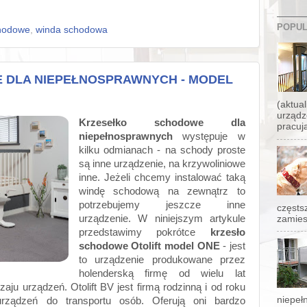
POPUL
chodowe
,
winda schodowa
 DLA NIEPEŁNOSPRAWNYCH - MODEL
(aktua
urządze
Krzesełko schodowe dla
pracuj
niepełnosprawnych
występuje w
kilku odmianach - na schody proste
są inne urządzenie, na krzywoliniowe
inne. Jeżeli chcemy instalować taką
windę schodową na zewnątrz to
potrzebujemy jeszcze inne
częsts
urządzenie. W niniejszym artykule
zamies
przedstawimy pokrótce
krzesło
schodowe Otolift model ONE
- jest
to urządzenie produkowane przez
holenderską firmę od wielu lat
aju urządzeń. Otolift BV jest firmą rodzinną i od roku
niepeł
rządzeń do transportu osób. Oferują oni bardzo