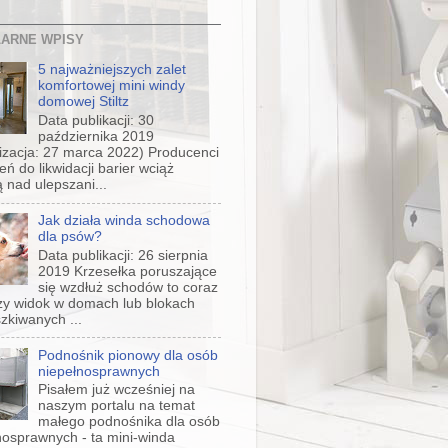
ARNE WPISY
5 najważniejszych zalet
komfortowej mini windy
domowej Stiltz
Data publikacji: 30
października 2019
lizacja: 27 marca 2022) Producenci
ń do likwidacji barier wciąż
ą nad ulepszani...
Jak działa winda schodowa
dla psów?
Data publikacji: 26 sierpnia
2019 Krzesełka poruszające
się wzdłuż schodów to coraz
zy widok w domach lub blokach
zkiwanych ...
Podnośnik pionowy dla osób
niepełnosprawnych
Pisałem już wcześniej na
naszym portalu na temat
małego podnośnika dla osób
nosprawnych - ta mini-winda