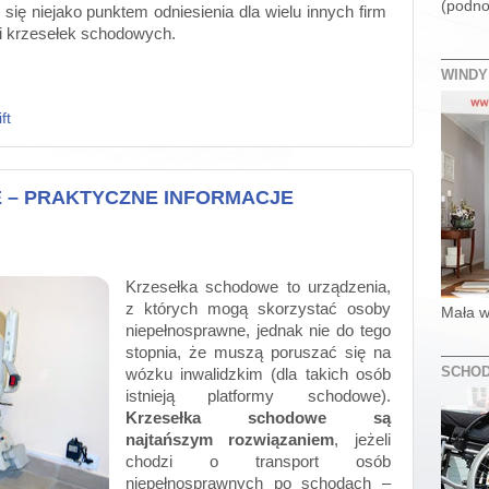
(podno
 się niejako punktem odniesienia dla wielu innych firm
ci krzesełek schodowych.
WIND
ft
 – PRAKTYCZNE INFORMACJE
Krzesełka schodowe to urządzenia,
z których mogą skorzystać osoby
Mała w
niepełnosprawne, jednak nie do tego
stopnia, że muszą poruszać się na
SCHO
wózku inwalidzkim (dla takich osób
istnieją platformy schodowe).
Krzesełka schodowe są
najtańszym rozwiązaniem
, jeżeli
chodzi o transport osób
niepełnosprawnych po schodach –