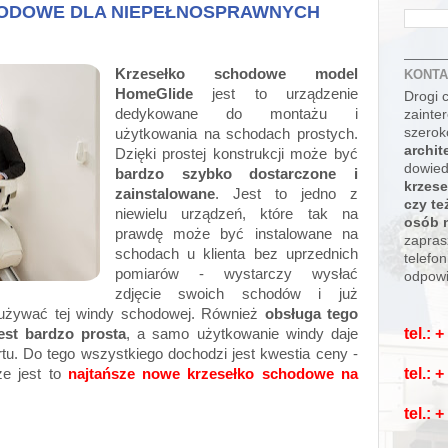
ODOWE DLA NIEPEŁNOSPRAWNYCH
Krzesełko schodowe model
KONTA
HomeGlide
jest to urządzenie
Drogi c
dedykowane do montażu i
zainte
szerok
użytkowania na schodach prostych.
archit
Dzięki prostej konstrukcji może być
dowied
bardzo szybko dostarczone i
krzese
zainstalowane
. Jest to jedno z
czy t
niewielu urządzeń, które tak na
osób 
prawdę może być instalowane na
zapras
schodach u klienta bez uprzednich
telefo
pomiarów - wystarczy wysłać
odpowi
zdjęcie swoich schodów i już
używać tej windy schodowej. Również
obsługa tego
tel.: 
est bardzo prosta
, a samo użytkowanie windy daje
tu. Do tego wszystkiego dochodzi jest kwestia ceny -
tel.: 
że jest to
najtańsze nowe krzesełko schodowe na
tel.: 